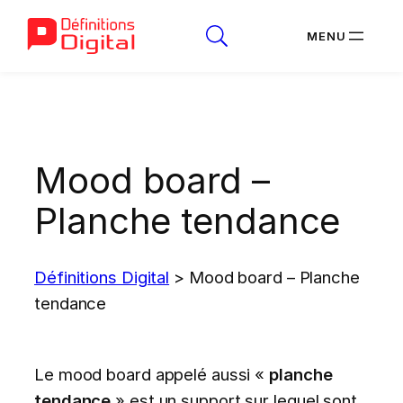
Aller
au
contenu
Mood board –
Planche tendance
Définitions Digital
>
Mood board – Planche
tendance
Le mood board appelé aussi «
planche
tendance
» est un support sur lequel sont