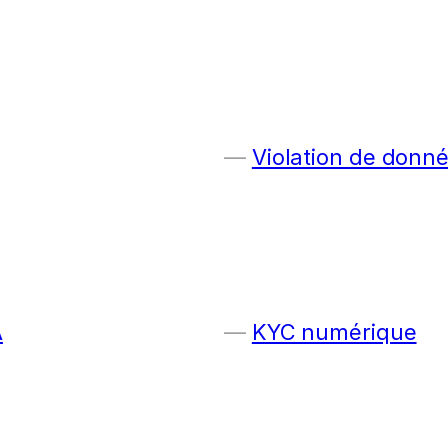
Violation de donn
A
KYC numérique