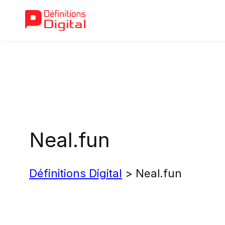
Aller
au
contenu
Neal.fun
Définitions Digital
>
Neal.fun