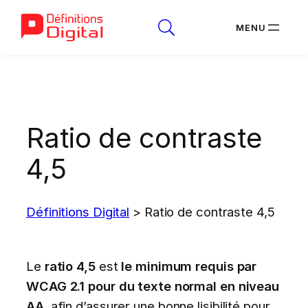
Aller
au
contenu
Ratio de contraste
4,5
Définitions Digital
>
Ratio de contraste 4,5
Le
ratio 4,5
est
le minimum requis par
WCAG 2.1 pour du texte normal en niveau
AA
, afin d’assurer une bonne lisibilité pour