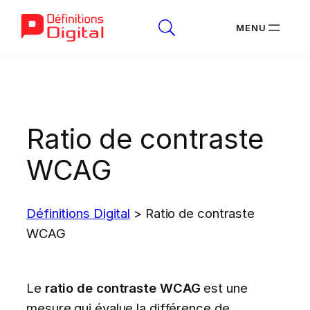
Aller
au
contenu
Ratio de contraste
WCAG
Définitions Digital
>
Ratio de contraste
WCAG
Le
ratio de contraste WCAG
est une
mesure qui évalue la différence de