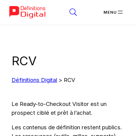
Aller
au
contenu
RCV
Définitions Digital
>
RCV
Le Ready-to-Checkout Visitor est un
prospect ciblé et prêt à l’achat.
Les contenus de définition restent publics.
Les ressources (outils, grilles, supports)