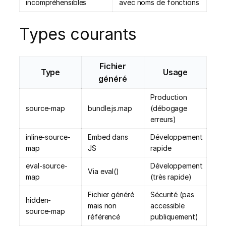
incompréhensibles
avec noms de fonctions
Types courants
Fichier
Type
Usage
généré
Production
source-map
bundle.js.map
(débogage
erreurs)
inline-source-
Embed dans
Développement
map
JS
rapide
eval-source-
Développement
Via eval()
map
(très rapide)
Fichier généré
Sécurité (pas
hidden-
mais non
accessible
source-map
référencé
publiquement)