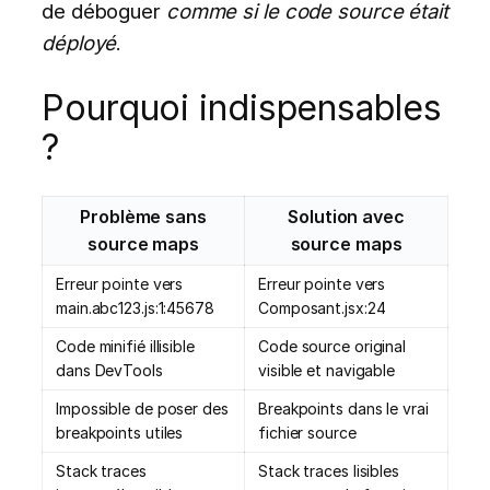
de déboguer
comme si le code source était
déployé
.
Pourquoi indispensables
?
Problème sans
Solution avec
source maps
source maps
Erreur pointe vers
Erreur pointe vers
main.abc123.js:1:45678
Composant.jsx:24
Code minifié illisible
Code source original
dans DevTools
visible et navigable
Impossible de poser des
Breakpoints dans le vrai
breakpoints utiles
fichier source
Stack traces
Stack traces lisibles