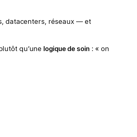
s, datacenters, réseaux — et
 plutôt qu’une
logique de soin
: « on