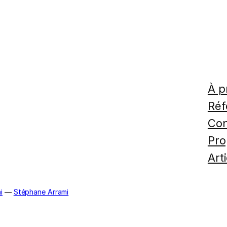
À p
Réf
Con
Pro
Art
i
—
Stéphane Arrami