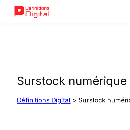
Aller
au
contenu
Surstock numérique
Définitions Digital
>
Surstock numér