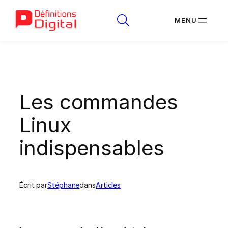
Aller
au
contenu
Les commandes
Linux
indispensables
Écrit par
Stéphane
dans
Articles