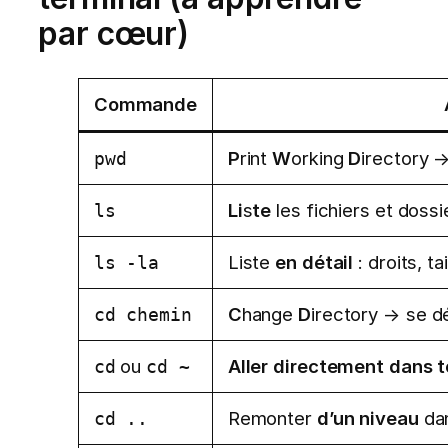
par cœur)
Commande
P
rint
W
orking
D
irectory →
pwd
Li
s
te
les fichiers et dossi
ls
Liste
en détail
: droits, ta
ls -la
C
hange
D
irectory → se d
cd chemin
ou
Aller directement dans t
cd
cd ~
Remonter
d’un niveau
dan
cd ..