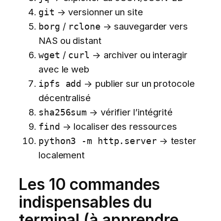
→ versionner un site
git
/
→ sauvegarder vers
borg
rclone
NAS ou distant
/
→ archiver ou interagir
wget
curl
avec le web
→ publier sur un protocole
ipfs add
décentralisé
→ vérifier l’intégrité
sha256sum
→ localiser des ressources
find
→ tester
python3 -m http.server
localement
Les 10 commandes
indispensables du
terminal (à apprendre