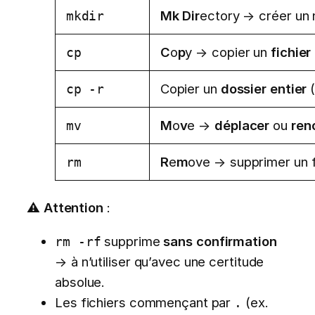
Mk
Dir
ectory → créer un 
mkdir
C
o
p
y → copier un
fichier
cp
Copier un
dossier entier
(
cp -r
M
o
v
e →
déplacer
ou
re
mv
R
e
m
ove → supprimer un f
rm
⚠️
Attention
:
supprime
sans confirmation
rm -rf
→ à n’utiliser qu’avec une certitude
absolue.
Les fichiers commençant par
(ex.
.