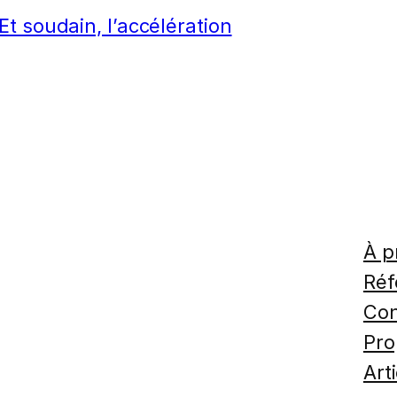
t soudain, l’accélération
À p
Réf
Con
Pro
Art