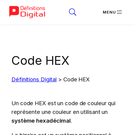
Aller
au
contenu
Code HEX
Définitions Digital
>
Code HEX
Un code HEX est un code de couleur qui
représente une couleur en utilisant un
système hexadécimal
.
Le binaire est un système positionnel à