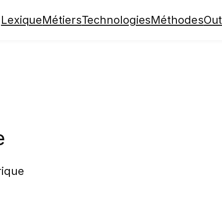
Lexique
Métiers
Technologies
Méthodes
Out
e
rique