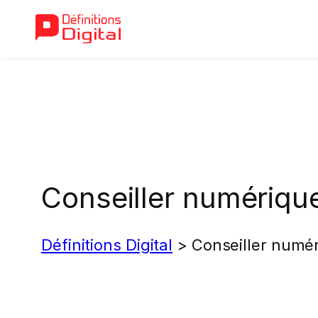
Aller
au
contenu
Conseiller numériqu
Définitions Digital
>
Conseiller numé