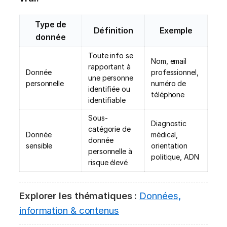
Type de
Définition
Exemple
donnée
Toute info se
Nom, email
rapportant à
Donnée
professionnel,
une personne
personnelle
numéro de
identifiée ou
téléphone
identifiable
Sous-
Diagnostic
catégorie de
Donnée
médical,
donnée
sensible
orientation
personnelle à
politique, ADN
risque élevé
Explorer les thématiques :
Données,
information & contenus