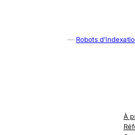
Robots d’indexatio
À p
Réf