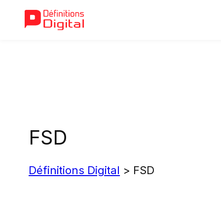
Aller
au
contenu
FSD
Définitions Digital
>
FSD