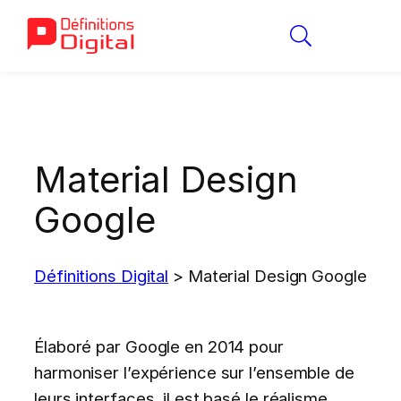
Aller
au
contenu
Material Design
Google
Définitions Digital
>
Material Design Google
Élaboré par Google en 2014 pour
harmoniser l’expérience sur l’ensemble de
leurs interfaces, il est basé le réalisme,