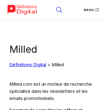
Aller
au
contenu
Milled
Définitions Digital
>
Milled
Milled.com est un moteur de recherche
spécialisé dans les newsletters et les
emails promotionnels.
Il permet de consulter les offres et