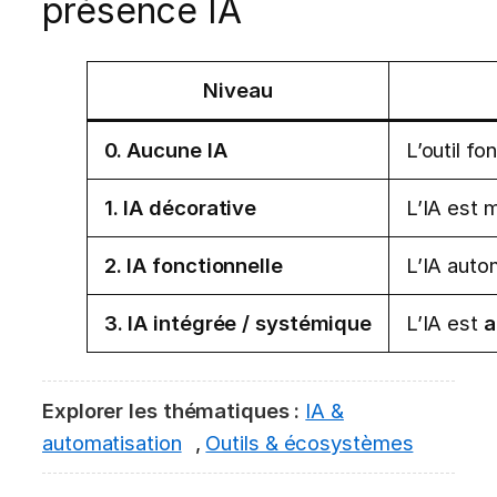
présence IA
Niveau
0. Aucune IA
L’outil fo
1. IA décorative
L’IA est 
2. IA fonctionnelle
L’IA auto
3. IA intégrée / systémique
L’IA est
a
Explorer les thématiques :
IA &
automatisation
,
Outils & écosystèmes