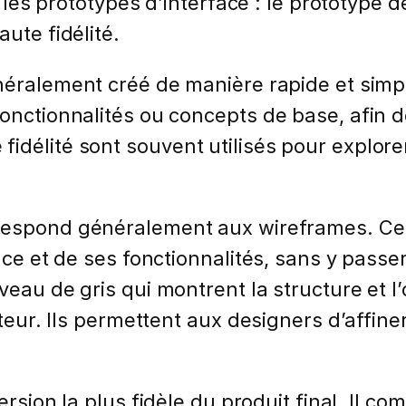
r les prototypes d’interface : le prototype d
ute fidélité.
éralement créé de manière rapide et simpl
onctionnalités ou concepts de base, afin d
idélité sont souvent utilisés pour explorer
respond généralement aux wireframes. Ce
face et de ses fonctionnalités, sans y pass
eau de gris qui montrent la structure et l’
ateur. Ils permettent aux designers d’affine
ersion la plus fidèle du produit final. Il c