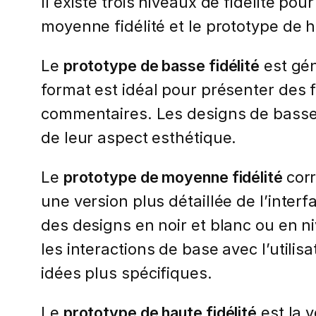
Il existe trois niveaux de fidélité pou
moyenne fidélité et le prototype de ha
Le
prototype de basse fidélité
est gén
format est idéal pour présenter des f
commentaires. Les designs de basse f
de leur aspect esthétique.
Le
prototype de moyenne fidélité
cor
une version plus détaillée de l’inter
des designs en noir et blanc ou en niv
les interactions de base avec l’utilis
idées plus spécifiques.
Le
prototype de haute fidélité
est la v