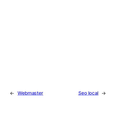
←
Webmaster
Seo local
→