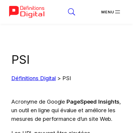
Aller
au
contenu
PSI
Définitions Digital
>
PSI
Acronyme de Google
PageSpeed Insights
,
un outil en ligne qui évalue et améliore les
mesures de performance d’un site Web.
Les URL peuvent être ajoutées