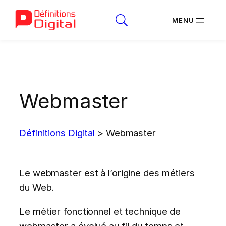
Aller
au
contenu
Webmaster
Définitions Digital
>
Webmaster
Le webmaster est à l’origine des métiers
du Web.
Le métier fonctionnel et technique de
webmaster a évolué au fil du temps et