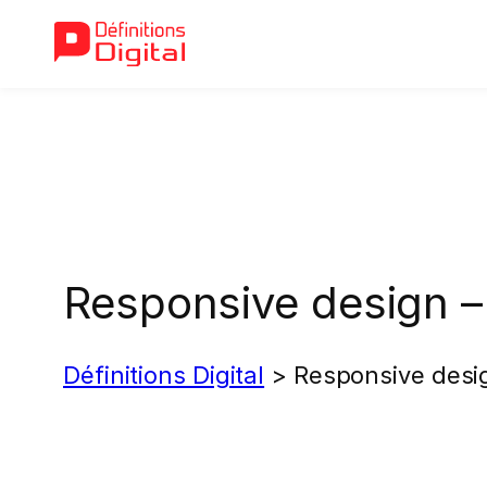
Aller
au
contenu
Responsive design –
Définitions Digital
>
Responsive desi