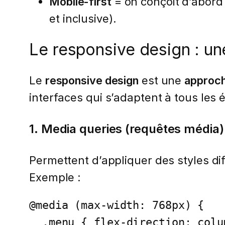
Mobile-first
= on conçoit d’abord
et inclusive).
Le responsive design : u
Le
responsive design
est une
approch
interfaces qui s’adaptent à tous les
1. Media queries (requêtes média)
Permettent d’appliquer des styles di
Exemple :
@media (max-width: 768px) {

  .menu { flex-direction: column; }
