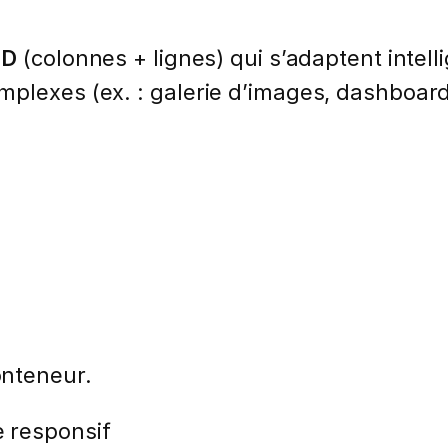
2D
(colonnes + lignes) qui s’adaptent intel
mplexes (ex. : galerie d’images, dashboard
onteneur.
 responsif