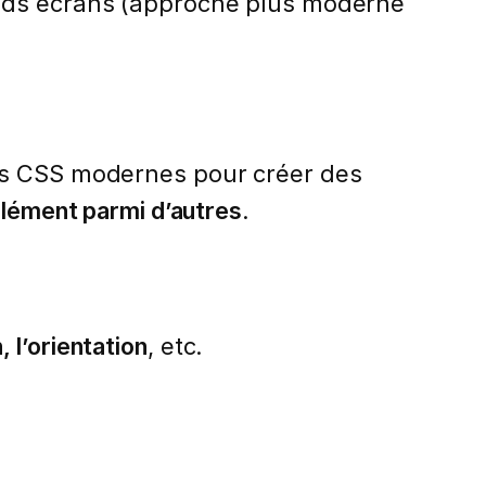
rands écrans (approche plus moderne
es CSS modernes pour créer des
lément parmi d’autres
.
n, l’orientation
, etc.