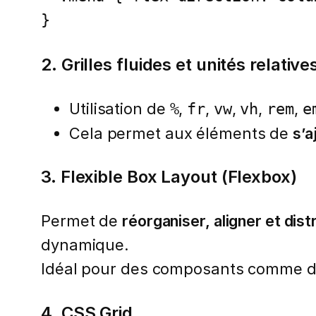
}
2. Grilles fluides et unités relative
Utilisation de
,
,
,
,
,
%
fr
vw
vh
rem
e
Cela permet aux éléments de
s’a
3. Flexible Box Layout (Flexbox)
Permet de
réorganiser, aligner et dist
dynamique.
Idéal pour des composants comme des
4. CSS Grid