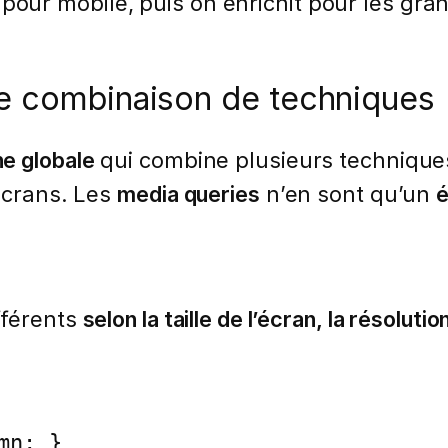
 pour mobile, puis on enrichit pour les g
ne combinaison de techniques
e globale
qui combine plusieurs techniqu
 écrans. Les
media queries
n’en sont qu’un
é
fférents
selon la taille de l’écran, la résolutio