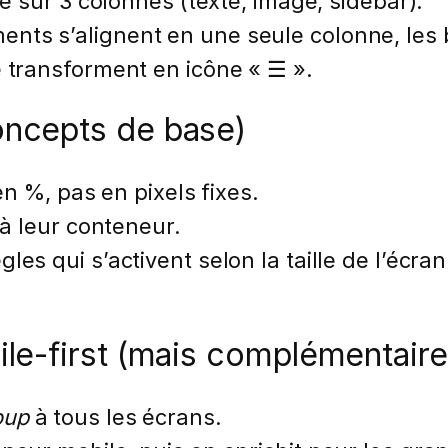
che sur 3 colonnes (texte, image, sidebar).
ents s’alignent en une seule colonne, les 
e transforment en icône « ☰ ».
ncepts de base)
en %, pas en pixels fixes.
 à leur conteneur.
les qui s’activent selon la taille de l’écran
le-first (mais complémentaire
oup
à tous les écrans.