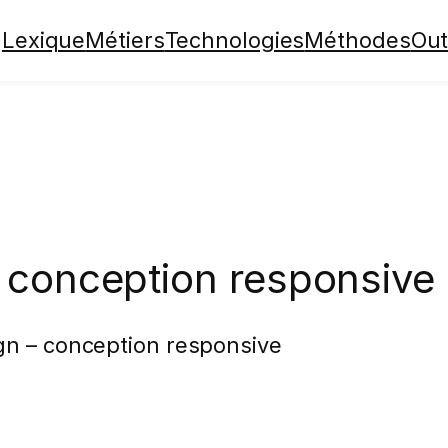
Lexique
Métiers
Technologies
Méthodes
Out
 conception responsive
gn – conception responsive