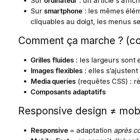
Sur
ordinateur
: un article s’affi
Sur
smartphone
: les mêmes élém
cliquables au doigt, les menus s
Comment ça marche ? (co
Grilles fluides
: les largeurs sont 
Images flexibles
: elles s’ajustent
Media queries
(requêtes CSS) : règ
Composants adaptatifs
Responsive design ≠ mobi
Responsive
= adaptation
après c