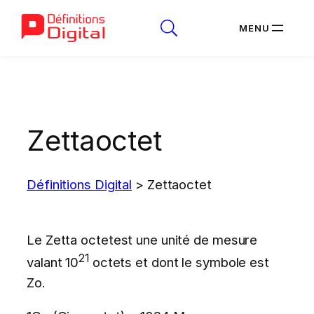
Aller
au
contenu
Zettaoctet
Définitions Digital
>
Zettaoctet
Le Zetta octetest une unité de mesure
21
valant 10
octets et dont le symbole est
Zo.