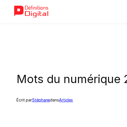
Aller
au
contenu
Mots du numérique 
Écrit par
Stéphane
dans
Articles