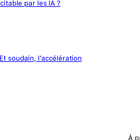
itable par les IA ?
t soudain, l’accélération
À p