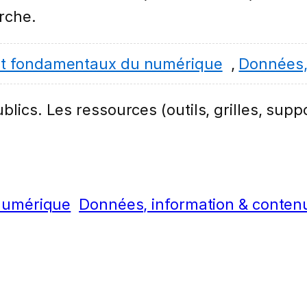
erche.
et fondamentaux du numérique
,
Données,
lics. Les ressources (outils, grilles, suppo
numérique
Données, information & conten