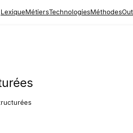
Lexique
Métiers
Technologies
Méthodes
Out
turées
ructurées