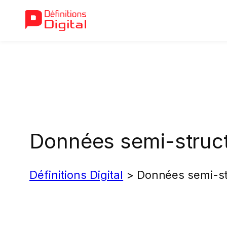
Aller
au
contenu
Données semi-struc
Définitions Digital
>
Données semi-st