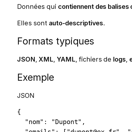
Données qui
contiennent des balises
Elles sont
auto-descriptives
.
Formats typiques
JSON
,
XML
,
YAML
, fichiers de
logs
,
Exemple
JSON
{

  "nom": "Dupont",

  "emails": ["dupont@ex.fr", "contact@dupont.fr"],
