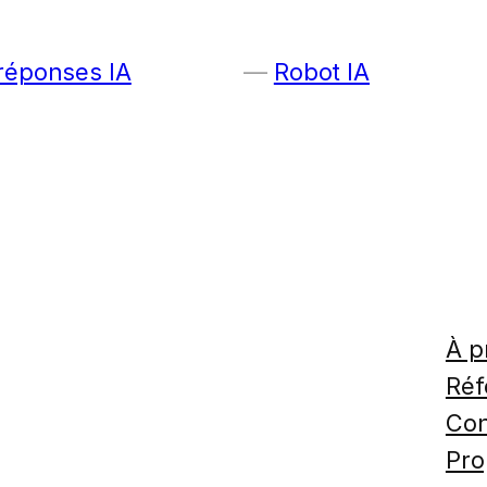
 réponses IA
Robot IA
À p
Réf
Con
Pro