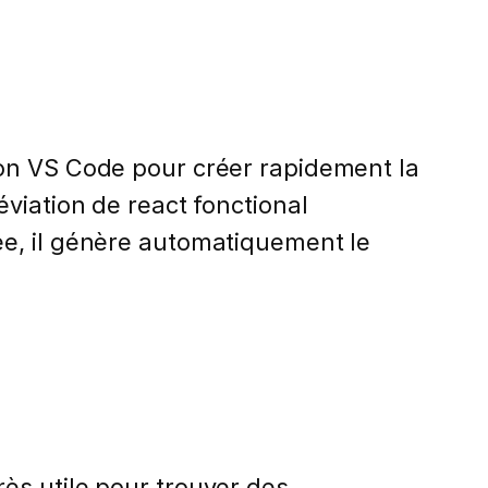
ion VS Code pour créer rapidement la
viation de react fonctional
ée, il génère automatiquement le
ès utile pour trouver des