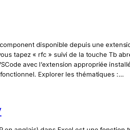
al component disponible depuis une extens
us tapez « rfc » suivi de la touche Tb abré
SCode avec l’extension appropriée install
onctionnel. Explorer les thématiques :…
V
n anglais) dans Excel est une fonction tr