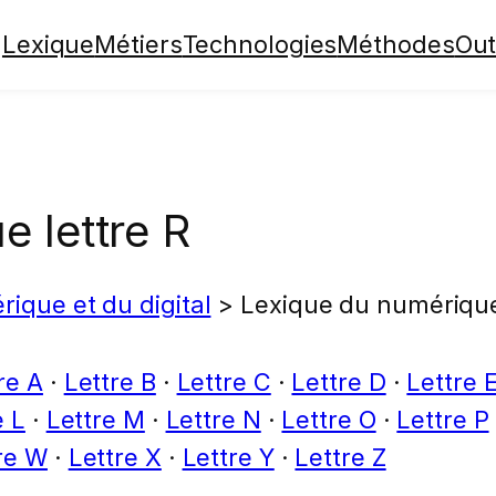
Lexique
Métiers
Technologies
Méthodes
Out
 lettre R
ique et du digital
>
Lexique du numérique
re A
·
Lettre B
·
Lettre C
·
Lettre D
·
Lettre 
e L
·
Lettre M
·
Lettre N
·
Lettre O
·
Lettre P
re W
·
Lettre X
·
Lettre Y
·
Lettre Z