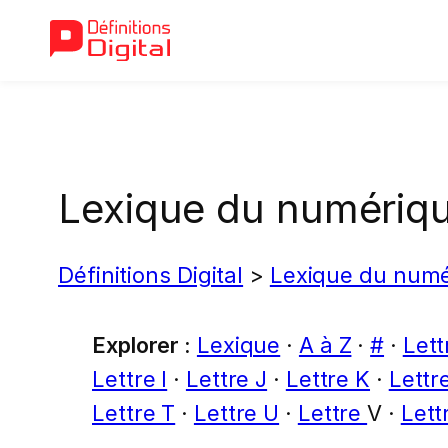
Aller
au
contenu
Lexique du numérique
Définitions Digital
>
Lexique du numér
Explorer :
Lexique
·
A à Z
·
#
·
Lett
Lettre I
·
Lettre J
·
Lettre K
·
Lettr
Lettre T
·
Lettre U
·
Lettre
V ·
Lett