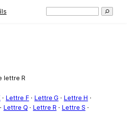
ils
Rechercher
 lettre R
E
·
Lettre F
·
Lettre G
·
Lettre H
·
·
Lettre Q
·
Lettre R
·
Lettre S
·